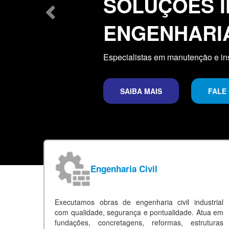
SOLUÇÕES I
ENGENHARI
Especialistas em manutenção e ins
SAIBA MAIS
FALE
Saiba
Mais
Engenharia Civil
Executamos obras de engenharia civil industrial
com qualidade, segurança e pontualidade. Atua em
fundações, concretagens, reformas, estruturas