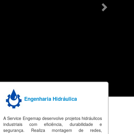
Engenharia Hidráulica
A Service Engemap desenvolve projetos hidráulicos
industriais com eficiência, durabilidade e
segurança. Realiza montagem de redes,