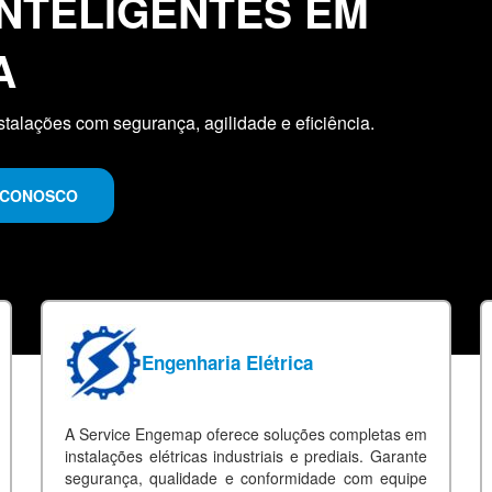
NTELIGENTES EM
A
talações com segurança, agilidade e eficiência.
 CONOSCO
Engenharia Elétrica
A Service Engemap oferece soluções completas em
instalações elétricas industriais e prediais. Garante
segurança, qualidade e conformidade com equipe