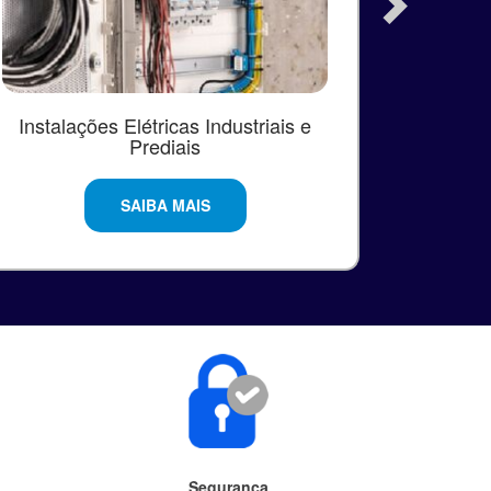
Instalações Elétricas Industriais e
Proje
Prediais
SAIBA MAIS
Segurança